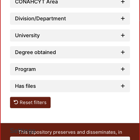
CONAHCYT Area
Loadi
Division/Department
University
Degree obtained
Program
Has files
Reset filters
Settings
This repository preserves and disseminates, in
unrestricted open access, the teaching and research