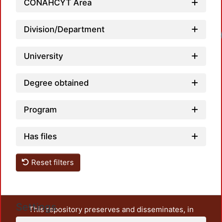
CONAHCYT Area
Division/Department
Loadin
University
Degree obtained
Program
Has files
Reset filters
Settings
This repository preserves and disseminates, in
unrestricted open access, the teaching and research