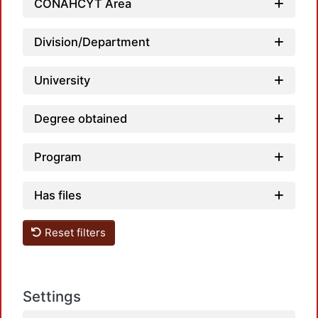
CONAHCYT Area
L
Division/Department
University
Degree obtained
Program
L
Has files
Reset filters
Settings
L