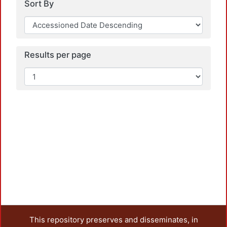
Sort By
Results per page
L
This repository preserves and disseminates, in