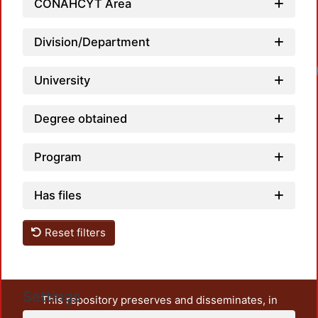
CONAHCYT Area
Division/Department
Loadi
University
Degree obtained
Program
Has files
Reset filters
Settings
This repository preserves and disseminates, in
unrestricted open access, the teaching and research