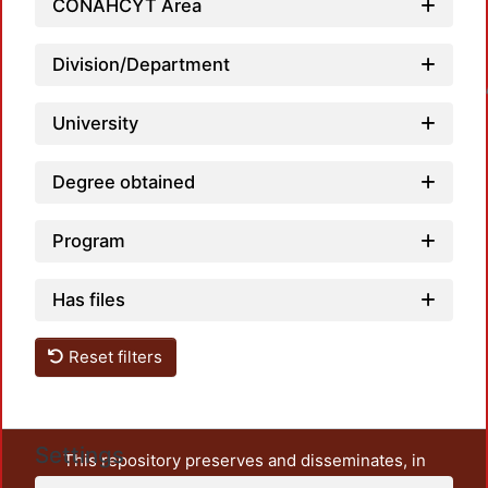
CONAHCYT Area
Division/Department
Loadin
University
Degree obtained
Program
Has files
Reset filters
Settings
This repository preserves and disseminates, in
unrestricted open access, the teaching and research