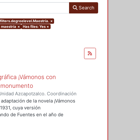
Search
ilters.degreelevel.Maestría.
×
e maestría
×
Has files: Yes
×
ográfica ¡Vámonos con
es-monumento
Unidad Azcapotzalco. Coordinación
rma
a adaptación de la novela ¡Vámonos
 1931, cuya versión
nando de Fuentes en el año de
e de la producción literaria y
r un nacionalismo revolucionario
e ¿quiénes son los personajes o