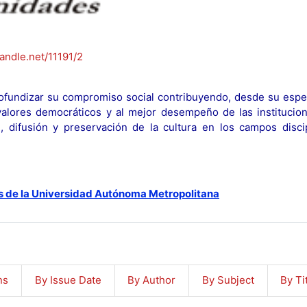
handle.net/11191/2
fundizar su compromiso social contribuyendo, desde su espec
y valores democráticos y al mejor desempeño de las institucion
n, difusión y preservación de la cultura en los campos discip
s de la Universidad Autónoma Metropolitana
ns
By Issue Date
By Author
By Subject
By Ti