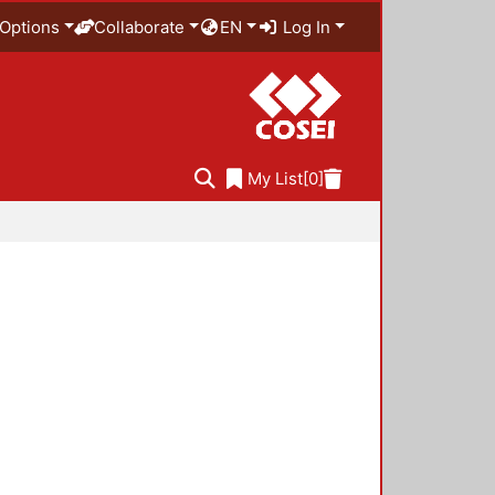
Options
Collaborate
EN
Log In
My List
[0]