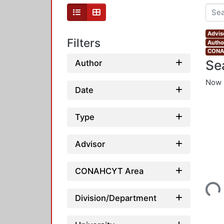
Advis
Filters
Autho
CONAH
Se
Author
Now 
Date
Type
Advisor
Loading...
CONAHCYT Area
Division/Department