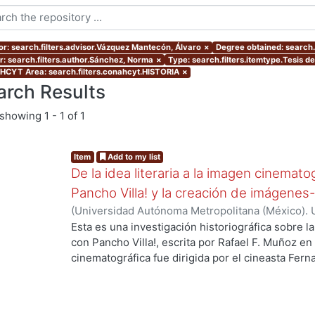
or: search.filters.advisor.Vázquez Mantecón, Álvaro
×
Degree obtained: search.f
r: search.filters.author.Sánchez, Norma
×
Type: search.filters.itemtype.Tesis d
CYT Area: search.filters.conahcyt.HISTORIA
×
arch Results
showing
1 - 1 of 1
Item
Add to my list
De la idea literaria a la imagen cinemat
Pancho Villa! y la creación de imágen
(
Universidad Autónoma Metropolitana (México). 
de Servicios de Información.
,
2018
)
Sánchez, No
Esta es una investigación historiográfica sobre l
con Pancho Villa!, escrita por Rafael F. Muñoz en
cinematográfica fue dirigida por el cineasta Fer
1935. Tanto la novela como la película fueron part
fílmica que en los años treinta se caracterizó po
que tenía una década discutiéndose. Preguntars