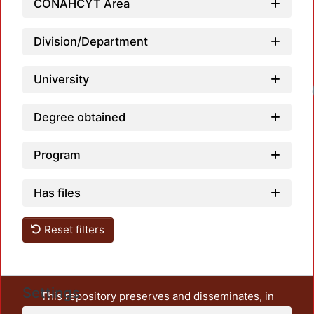
CONAHCYT Area
Division/Department
University
Loadin
Degree obtained
Program
Has files
Reset filters
Settings
This repository preserves and disseminates, in
unrestricted open access, the teaching and research