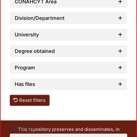
CONAHCYT Area
Division/Department
Loadin
University
Degree obtained
Program
Has files
Reset filters
Settings
This repository preserves and disseminates, in
unrestricted open access, the teaching and research