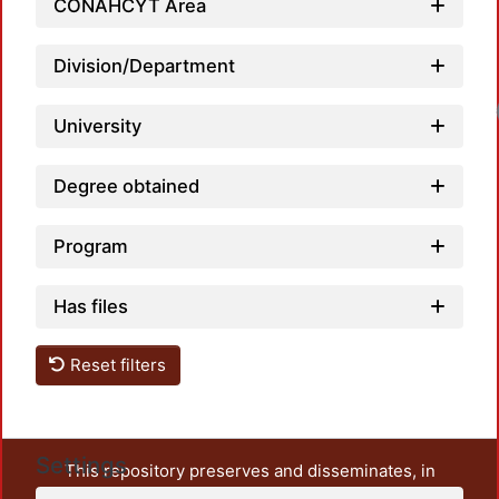
CONAHCYT Area
Division/Department
Loadi
University
Degree obtained
Program
Has files
Reset filters
Settings
This repository preserves and disseminates, in
unrestricted open access, the teaching and research