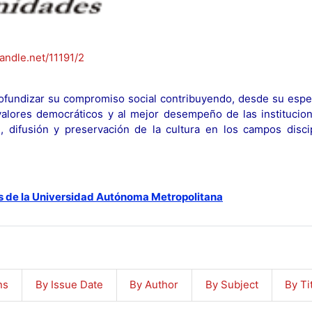
handle.net/11191/2
fundizar su compromiso social contribuyendo, desde su espec
y valores democráticos y al mejor desempeño de las institucion
n, difusión y preservación de la cultura en los campos discip
s de la Universidad Autónoma Metropolitana
ns
By Issue Date
By Author
By Subject
By Ti