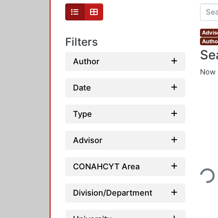
Advis
Filters
Autho
Se
Author
Now 
Date
Type
Advisor
Loadi
CONAHCYT Area
Division/Department