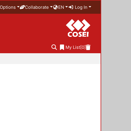
Options
Collaborate
EN
Log In
My List
[0]