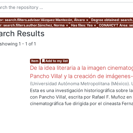
or: search.filters.advisor.Vázquez Mantecón, Álvaro
×
Degree obtained: search.f
r: search.filters.author.Sánchez, Norma
×
Has files: Yes
×
CONAHCYT Area: sea
arch Results
showing
1 - 1 of 1
Item
Add to my list
De la idea literaria a la imagen cinemat
Pancho Villa! y la creación de imágen
(
Universidad Autónoma Metropolitana (México). 
de Servicios de Información.
,
2018
)
Sánchez, No
Esta es una investigación historiográfica sobre l
con Pancho Villa!, escrita por Rafael F. Muñoz en
ng...
cinematográfica fue dirigida por el cineasta Fer
1935. Tanto la novela como la película fueron part
fílmica que en los años treinta se caracterizó po
que tenía una década discutiéndose. Preguntars
actores protagonistas de las narrativas?, ¿cómo 