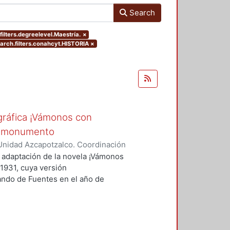
Search
ilters.degreelevel.Maestría.
×
rch.filters.conahcyt.HISTORIA
×
ográfica ¡Vámonos con
es-monumento
Unidad Azcapotzalco. Coordinación
rma
a adaptación de la novela ¡Vámonos
 1931, cuya versión
nando de Fuentes en el año de
e de la producción literaria y
r un nacionalismo revolucionario
e ¿quiénes son los personajes o
se ordenan estas narrativas?, ¿qué