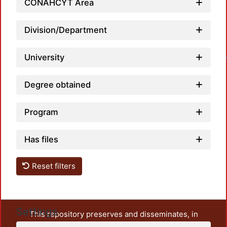
CONAHCYT Area
Division/Department
Loadin
University
Degree obtained
Program
Has files
Reset filters
Settings
This repository preserves and disseminates, in
unrestricted open access, the teaching and research