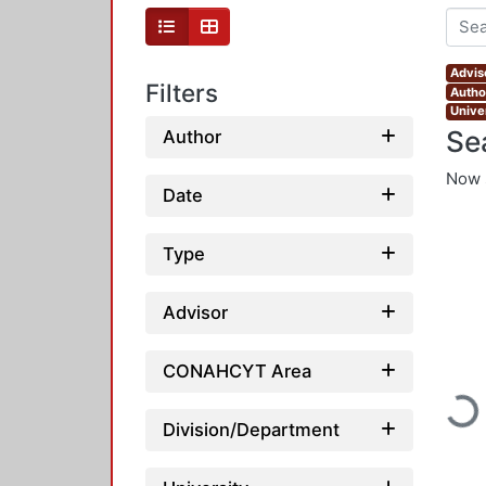
Advis
Filters
Autho
Unive
Se
Author
Now 
Date
Type
Advisor
CONAHCYT Area
Loadi
Division/Department