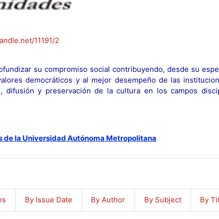
handle.net/11191/2
fundizar su compromiso social contribuyendo, desde su espec
y valores democráticos y al mejor desempeño de las institucion
n, difusión y preservación de la cultura en los campos discip
s de la Universidad Autónoma Metropolitana
ns
By Issue Date
By Author
By Subject
By Ti