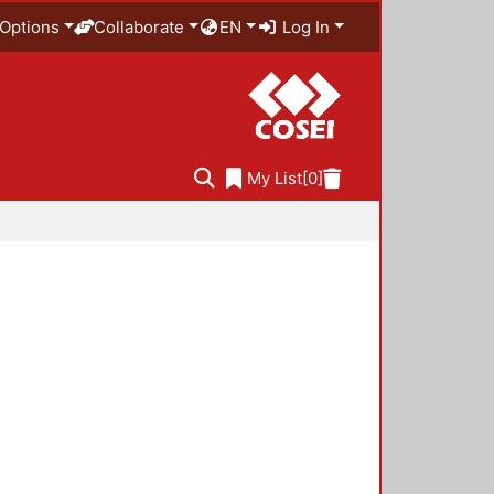
Options
Collaborate
EN
Log In
My List
[0]