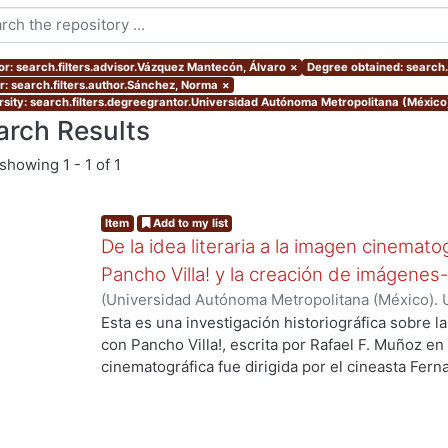
or: search.filters.advisor.Vázquez Mantecón, Álvaro
×
Degree obtained: search.f
r: search.filters.author.Sánchez, Norma
×
rsity: search.filters.degreegrantor.Universidad Autónoma Metropolitana (México
arch Results
showing
1 - 1 of 1
Item
Add to my list
De la idea literaria a la imagen cinemat
Pancho Villa! y la creación de imágen
(
Universidad Autónoma Metropolitana (México). 
de Servicios de Información.
,
2018
)
Sánchez, No
Esta es una investigación historiográfica sobre l
con Pancho Villa!, escrita por Rafael F. Muñoz en
cinematográfica fue dirigida por el cineasta Fer
ng...
1935. Tanto la novela como la película fueron part
fílmica que en los años treinta se caracterizó po
que tenía una década discutiéndose. Preguntars