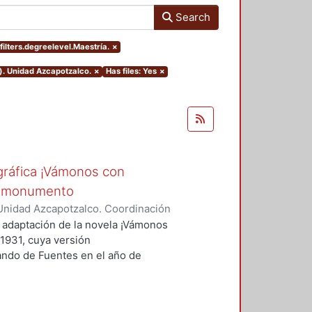
Search
ilters.degreelevel.Maestría.
×
). Unidad Azcapotzalco.
×
Has files: Yes
×
ográfica ¡Vámonos con
es-monumento
Unidad Azcapotzalco. Coordinación
rma
a adaptación de la novela ¡Vámonos
 1931, cuya versión
nando de Fuentes en el año de
e de la producción literaria y
r un nacionalismo revolucionario
e ¿quiénes son los personajes o