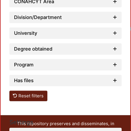
CONAHCYT Area
Division/Department
Loadi
University
Degree obtained
Program
Has files
Reset filters
Settings
This repository preserves and disseminates, in
unrestricted open access, the teaching and research