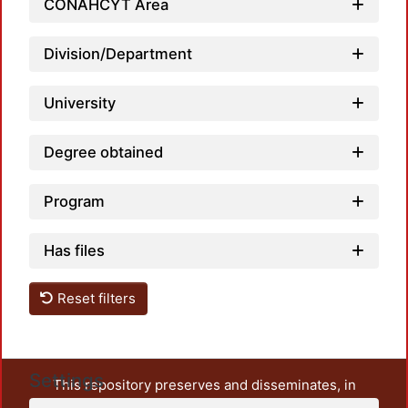
CONAHCYT Area
Load
Division/Department
University
Degree obtained
Program
Has files
Reset filters
Settings
This repository preserves and disseminates, in
unrestricted open access, the teaching and research