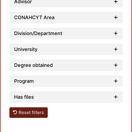
Advisor
Load
CONAHCYT Area
Division/Department
University
Degree obtained
Load
Program
Has files
Reset filters