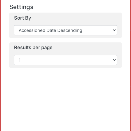
Settings
Sort By
Load
Results per page
Load