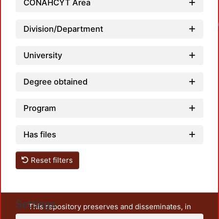
CONAHCYT Area
Loadin
Division/Department
University
Degree obtained
Program
Has files
Reset filters
Settings
This repository preserves and disseminates, in
unrestricted open access, the teaching and research