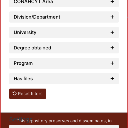
CONAHCYT Area
Loadin
Division/Department
University
Degree obtained
Program
Has files
Reset filters
Settings
This repository preserves and disseminates, in
unrestricted open access, the teaching and research