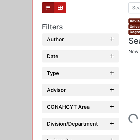
Advis
Filters
Unive
Degre
Se
Author
Now 
Date
Type
Advisor
Loading...
CONAHCYT Area
Division/Department