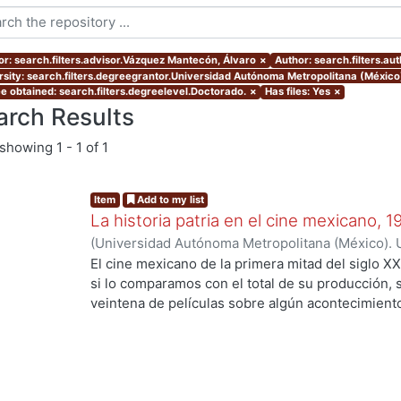
or: search.filters.advisor.Vázquez Mantecón, Álvaro
×
Author: search.filters.au
rsity: search.filters.degreegrantor.Universidad Autónoma Metropolitana (México
e obtained: search.filters.degreelevel.Doctorado.
×
Has files: Yes
×
arch Results
showing
1 - 1 of 1
Item
Add to my list
La historia patria en el cine mexicano, 
(
Universidad Autónoma Metropolitana (México). 
de Servicios de Información.
,
2016
)
Morales Zea,
El cine mexicano de la primera mitad del siglo XX
si lo comparamos con el total de su producción,
veintena de películas sobre algún acontecimiento 
esas cintas el objeto de estudio de esta tesis qu
pregunta: ¿cuáles son las interpretaciones histór
que representan episodios de la historia nacion
general se deben contestar otras: ¿quiénes son 