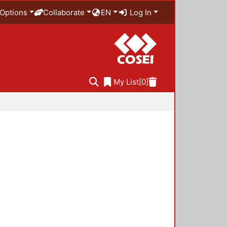
Options
Collaborate
EN
Log In
My List
[0]