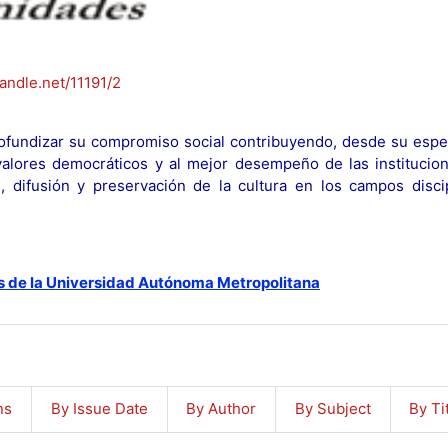
handle.net/11191/2
fundizar su compromiso social contribuyendo, desde su espec
y valores democráticos y al mejor desempeño de las institucion
n, difusión y preservación de la cultura en los campos discip
s de la Universidad Autónoma Metropolitana
ns
By Issue Date
By Author
By Subject
By Ti