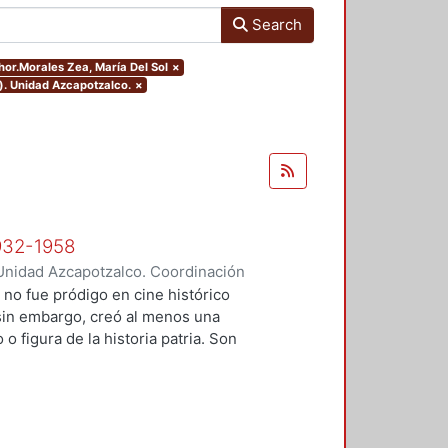
Search
thor.Morales Zea, María Del Sol
×
). Unidad Azcapotzalco.
×
1932-1958
Unidad Azcapotzalco. Coordinación
 María Del Sol
 no fue pródigo en cine histórico
 sin embargo, creó al menos una
o figura de la historia patria. Son
e pretende responder a la
icas presentes en las películas
al? Para responder esta pregunta
los responsables de esas