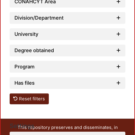
CONAHCYT Area
Division/Department
L
University
Degree obtained
Program
Has files
Reset filters
Settings
This repository preserves and disseminates, in
unrestricted open access, the teaching and research