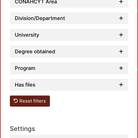
CONAHCYT Area
Loa
Division/Department
University
Degree obtained
Program
Loa
Has files
Reset filters
Settings