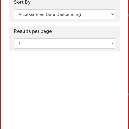
Sort By
Loa
Results per page
Loa