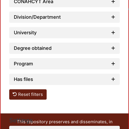
CONAHCYT Area
Loadin
Division/Department
University
Degree obtained
Program
Has files
Reset filters
Settings
This repository preserves and disseminates, in
unrestricted open access, the teaching and research