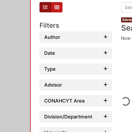
Advis
Filters
Se
Author
Now 
Date
Type
Advisor
CONAHCYT Area
Load
Division/Department