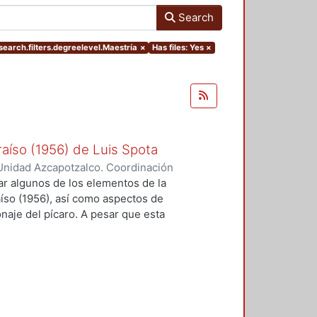
Search
search.filters.degreelevel.Maestría
×
Has files: Yes
×
raíso (1956) de Luis Spota
Unidad Azcapotzalco. Coordinación
García, Jorge
zar algunos de los elementos de la
aíso (1956), así como aspectos de
onaje del pícaro. A pesar que esta
década de los cincuenta, época en
to de urbanización, donde la
rativa, Casi el paraíso muestra
mo modo que se utilizó a este
mbién sirve para evidenciar y
es altas, aunque en este caso,