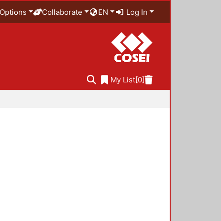
Options
Collaborate
EN
Log In
My List
[0]