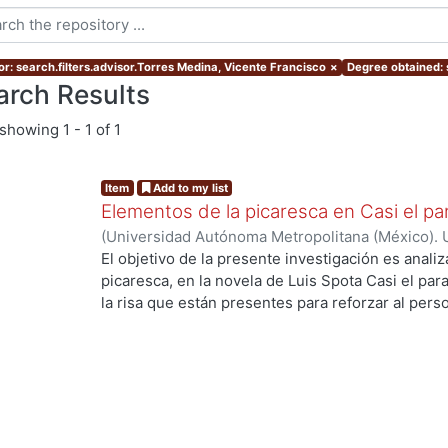
or: search.filters.advisor.Torres Medina, Vicente Francisco
×
Degree obtained: 
arch Results
showing
1 - 1 of 1
Item
Add to my list
Elementos de la picaresca en Casi el pa
(
Universidad Autónoma Metropolitana (México). 
de Servicios de Información.
,
2016-01-26
)
Gallo 
El objetivo de la presente investigación es anali
picaresca, en la novela de Luis Spota Casi el par
la risa que están presentes para reforzar al pers
obra fue escrita durante la segunda mitad de la 
ing...
la que la literatura mexicana pasó por un momen
Ciudad de México se volvió parte de la misma nar
elementos de la picaresca tradicional, y del mis
personaje en el género hispano, en dicha obra ta
denunciar los lujos y excentricidades de las clas