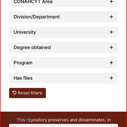
CONAHCYT Area
Loadin
Division/Department
University
Degree obtained
Program
Has files
Reset filters
Settings
This repository preserves and disseminates, in
unrestricted open access, the teaching and research