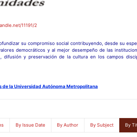
handle.net/11191/2
fundizar su compromiso social contribuyendo, desde su espec
y valores democráticos y al mejor desempeño de las institucion
n, difusión y preservación de la cultura en los campos discip
s de la Universidad Autónoma Metropolitana
ns
By Issue Date
By Author
By Subject
By Ti