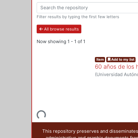
Filter results by typing the first few letters
All browse results
Now showing
1 - 1 of 1
Item
Add to my list
60 años de los 
(
Universidad Autóno
Departamento de 
Loading...
This repository preserves and disseminates,
administrative and graphic documents from t