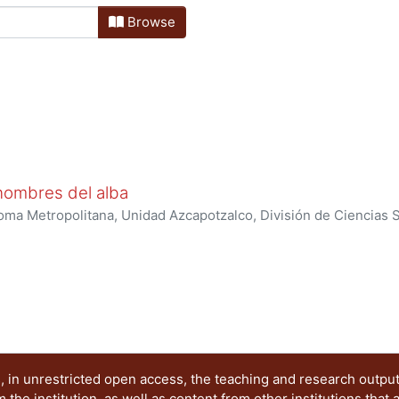
Browse
hombres del alba
ma Metropolitana, Unidad Azcapotzalco, División de Ciencias 
Humanidades
,
2005-06
)
Conde Ortega, José Francisco
 in unrestricted open access, the teaching and research outpu
he institution, as well as content from other institutions that 