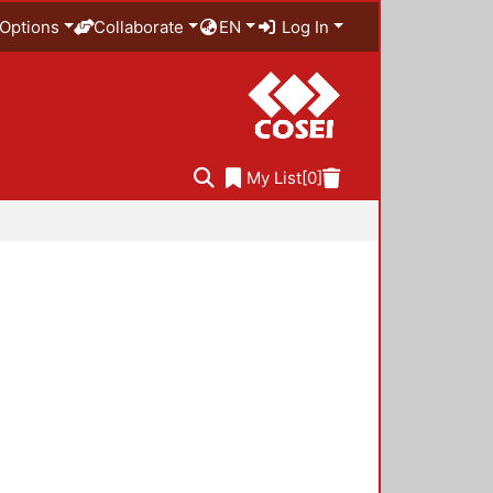
Options
Collaborate
EN
Log In
My List
[0]