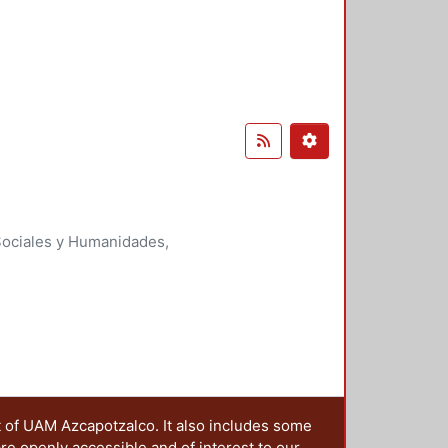
Sociales y Humanidades,
t of UAM Azcapotzalco. It also includes some
are openly accessible and of interest to our