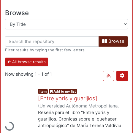
Browse
Browse
Filter results by typing the first few letters
All browse results
Now showing
1 - 1 of 1
Item
Add to my list
[Entre yoris y guarijíos]
(
Universidad Autónoma Metropolitana,
Loading...
Unidad Azcapotzalco, División de Ciencias
Reseña para el libro "Entre yoris y
Sociales y Humanidades, Departamento
guarijíos. Crónicas sobre el quehacer
de Humanidades
,
2008-06
)
Arrioja Díaz
antropológico" de María Teresa Valdivia
Viruell, Luis Alberto
Dounce, quien tras varias décadas de