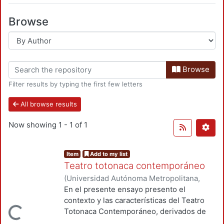
Browse
Browse
Filter results by typing the first few letters
All browse results
Now showing
1 - 1 of 1
Item
Add to my list
Teatro totonaca contemporáneo
(
Universidad Autónoma Metropolitana,
Unidad Azcapotzalco, División de Ciencias
En el presente ensayo presento el
Sociales y Humanidades, Departamento
contexto y las características del Teatro
Loading...
de Humanidades
,
2016-12
)
Adame,
Totonaca Contemporáneo, derivados de
Domingo
sus antecedentes y procesos de trabajo a