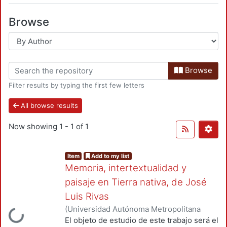
Browse
Browse
Filter results by typing the first few letters
All browse results
Now showing
1 - 1 of 1
Item
Add to my list
Memoria, intertextualidad y
paisaje en Tierra nativa, de José
Luis Rivas
(
Universidad Autónoma Metropolitana
Loading...
(México). Unidad Azcapotzalco.
,
2025-08
)
El objeto de estudio de este trabajo será el