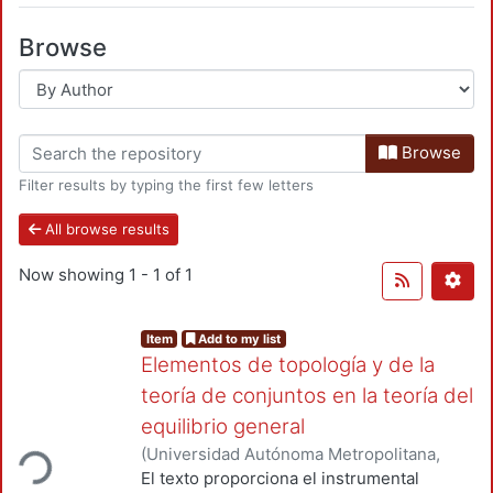
Browse
Browse
Filter results by typing the first few letters
All browse results
Now showing
1 - 1 of 1
Item
Add to my list
Elementos de topología y de la
teoría de conjuntos en la teoría del
equilibrio general
ding...
(
Universidad Autónoma Metropolitana,
Unidad Azcapotzalco, División de Ciencias
El texto proporciona el instrumental