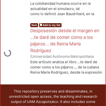
Unidad Azcapotzalco, División de Ciencias
La cotidianidad humana ocurre en la
Sociales y Humanidades, Departamento
actualidad en el simulacro, tal
de Humanidades
,
2012-12
)
Abreu
como lo definió Jean Baudrillard, en la
Cornelio, Agustín
realidad suplantada por los
signos de la realidad. Ocurre en una
Item
Add to my list
virtualidad que puede definirse
Desposesión desde el margen en
como la experiencia interactiva de las
…te daré de comer como a los
personas en el ámbito de los
pájaros… de Reina María
Loading...
signos, donde ha sido desplazado el
Rodríguez
contacto directo con el otro, así
como con el espacio y tiempo físicos.
(
Universidad Autónoma Metropolitana
Habitar un espacio y un tiempo
(México). Unidad Azcapotzalco. División
Este artículo analiza el libro …te daré de
sin coordenadas fijas ha ocasionado que la
de Ciencias Sociales y Humanidades.
,
comer como a los pájaros…, de la cubana
manera tradicional de
2017-06
)
Abreu Cornelio, Agustín
Reina María Rodríguez, desde la expresión
afrontar los dilemas éticos, sociales e
de precariedad o desposesión, según la
incluso sexuales resulte ineficaz.
propuesta conceptual de Athena
Por ello, Enrique Mijares ha tipificado el
Athanasiou y Judith Butler. Para dichas
This repository preserves and disseminates, in
paradigma teatral de
autoras la desposesión ha sido una
unrestricted open access, the teaching and research
algunas obras mexicanas contemporáneas
característica definidora del rol social
output of UAM Azcapotzalco. It also includes some
mediante el oxímoron
(género o clase) en la sociedad moderna;