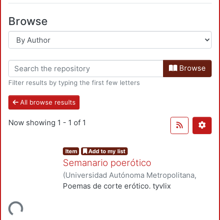
Browse
Browse
Filter results by typing the first few letters
All browse results
Now showing
1 - 1 of 1
Item
Add to my list
Semanario poerótico
(
Universidad Autónoma Metropolitana,
Unidad Azcapotzalco, División de Ciencias
Poemas de corte erótico. tyvlix
Sociales y Humanidades, Departamento
oading...
de Humanidades
,
1997-06
)
Aboytes, Silvia