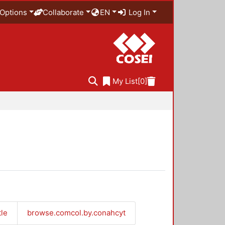
Options
Collaborate
EN
Log In
My List
[0]
tle
browse.comcol.by.conahcyt