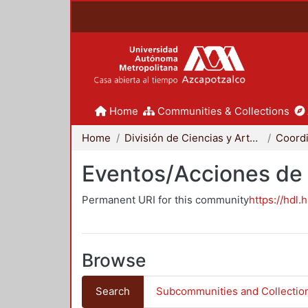
Home
Communities & Collections
Home
División de Ciencias y Artes para el Diseño
Eventos/Acciones de
Permanent URI for this community
https://hdl.
Browse
Search
Subcommunities and Collectio