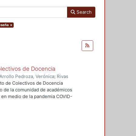
Search
Reseña
×
olectivos de Docencia
Arrollo Pedroza, Verónica
;
Rivas
agún Angulo, Rubén
;
Suarez
to de Colectivos de Docencia
osé
;
Serratos Zavala, Laura Elvira
;
vo de la comunidad de académicos
Morales Aceves, Jorge Armando
;
o, en medio de la pandemia COVID-
 Jaime Gregorio
;
Bernárdez de la
l Toshihiko
;
Martínez Silva, César
;
romuevan el mejoramiento de la
Ortega García, Clara
;
Sánchez
co Gerardo
;
Velarde Gutiérrez,
aleciendo los cursos con
Minaya Hernández, Fernando