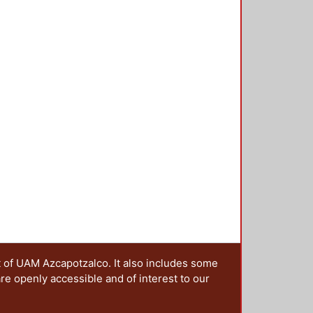
 Islas, Martha Ivonne
;
Delgado
á en el mediano plazo, transitar
mpos Corona, Martha
;
Guerra
 acciones a considerar para la
Lancón Rivera, Laura Angélica
;
Vargas Serrano, María Georgina
;
nocimientos, para cuando se
z García, Carlos Enrique
;
Álvarez
 mixta o presencial, dirigidos a los
resa
;
Portilla Tirado, Paulo César
;
rrollar actividades relevantes
, Víctor Manuel
;
Acero Gutiérrez,
boratorios, visitas, o alguna otra
 Flores Zamora, Gabriel
;
García
Hernández García, Montserrat
, Jaime
;
Martinez Leal, Luisa
;
Montserrat Paola
;
Jiménez
tonio
;
Rangel Rodríguez, Jorge
, Rocío
;
Marín Álvarez, Marco
ontreras, Araceli
;
Gay González,
ndia Ramírez, José Iván
;
Dávila
ard Amosorrutia, Roberto G.
;
lyn Dafne
;
Bernal Arciniega, María
 Elisa
;
García Martínez, Silvia
t of UAM Azcapotzalco. It also includes some
trón, Dulce Rosario
;
Rangel
are openly accessible and of interest to our
doval, Georgina
;
Pérez Sandoval,
el
;
Valdez Vargas, Celso
;
Laguna