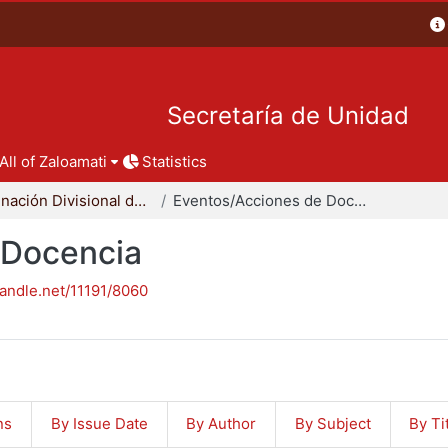
Secretaría de Unidad
All of Zaloamati
Statistics
Coordinación Divisional de Docencia
Eventos/Acciones de Docencia
 Docencia
handle.net/11191/8060
ns
By Issue Date
By Author
By Subject
By Ti