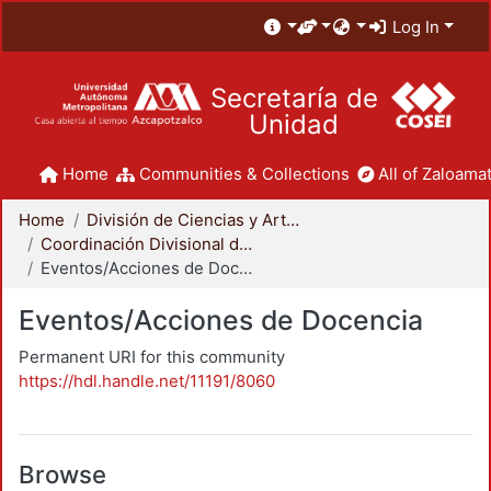
Log In
Secretaría de
Unidad
Home
Communities & Collections
All of Zaloamat
Home
División de Ciencias y Artes para el Diseño
Coordinación Divisional de Docencia
Eventos/Acciones de Docencia
Eventos/Acciones de Docencia
Permanent URI for this community
https://hdl.handle.net/11191/8060
Browse