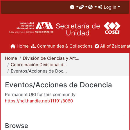
Log In
Secretaría de
Unidad
Home
Communities & Collections
All of Zaloamat
Home
División de Ciencias y Artes para el Diseño
Coordinación Divisional de Docencia
Eventos/Acciones de Docencia
Eventos/Acciones de Docencia
Permanent URI for this community
https://hdl.handle.net/11191/8060
Browse