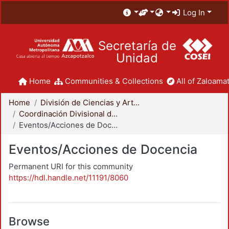
Log In
Secretaría de
Unidad
Home
Communities & Collections
All of Zaloamat
Home
División de Ciencias y Artes para el Diseño
Coordinación Divisional de Docencia
Eventos/Acciones de Docencia
Eventos/Acciones de Docencia
Permanent URI for this community
https://hdl.handle.net/11191/8060
Browse