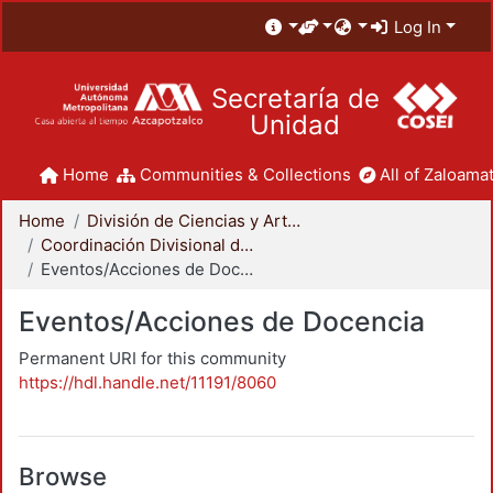
Log In
Secretaría de
Unidad
Home
Communities & Collections
All of Zaloamat
Home
División de Ciencias y Artes para el Diseño
Coordinación Divisional de Docencia
Eventos/Acciones de Docencia
Eventos/Acciones de Docencia
Permanent URI for this community
https://hdl.handle.net/11191/8060
Browse