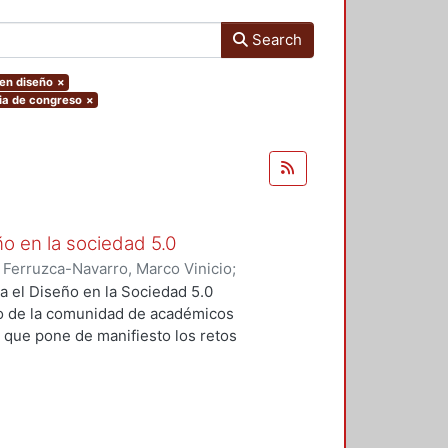
Search
 en diseño
×
ria de congreso
×
ño en la sociedad 5.0
)
Ferruzca-Navarro, Marco Vinicio
;
;
Rivera, Antonio
;
Fragoso-
a el Diseño en la Sociedad 5.0
s Yoshiaki
;
Fernández, Ruth
;
o de la comunidad de académicos
ugenio
;
Padilla, Sergio
;
Redondo,
, que pone de manifiesto los retos
rajauregui, Luciano
;
Álvarez,
iseño en un contexto de cambio
vueltas, José
;
Molina, Sandra
;
o se realizó el pasado mes de
Elvia
;
Aceves, Luis
;
Alvarado,
s por parte de las profesoras y
ltz, Fernando
;
Dávila, Sergio
;
ropuestas innovadoras en cuanto a
do
;
Ramírez, Rodrigo
;
Sahagún,
tan los autores en cada uno de