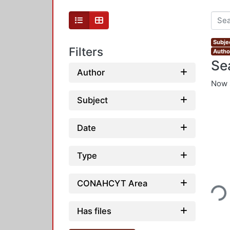
Subje
Filters
Author
Se
Author
Now 
Subject
Date
Type
Loading...
CONAHCYT Area
Has files