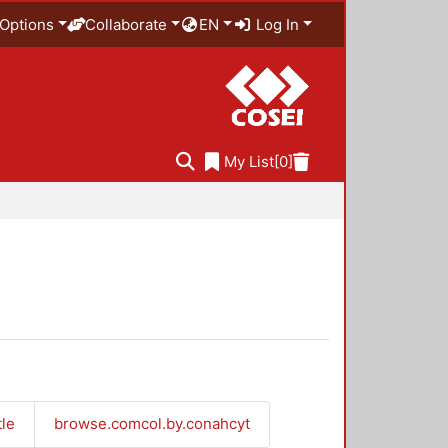
Options
Collaborate
EN
Log In
My List
[0]
tle
browse.comcol.by.conahcyt