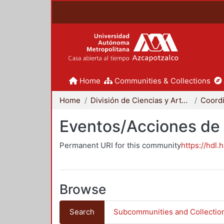
Home
Communities & Collections
Home
División de Ciencias y Artes para el Diseño
Eventos/Acciones de
Permanent URI for this community
https://hdl.
Browse
Search
Subcommunities and Collectio