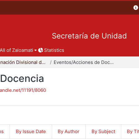
Secretaría de Unidad
All of Zaloamati
Statistics
Coordinación Divisional de Docencia
Eventos/Acciones de Docencia
 Docencia
handle.net/11191/8060
ns
By Issue Date
By Author
By Subject
By Ti