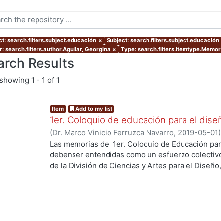
ct: search.filters.subject.educación
×
Subject: search.filters.subject.educación
: search.filters.author.Aguilar, Georgina
×
Type: search.filters.itemtype.Memo
arch Results
showing
1 - 1 of 1
Item
Add to my list
1er. Coloquio de educación para el dise
(
Dr. Marco Vinicio Ferruzca Navarro
,
2019-05-01
Martínez de Velasco, Emilio
;
Sarale, Luis Alberto
Las memorias del 1er. Coloquio de Educación par
Susunaga, Olivia
;
García, Areli
;
Ando Ashijara, Lui
debenser entendidas como un esfuerzo colectiv
Jiménez, Haydeé
;
Aguilar, Georgina
;
Ricárdez, E
de la División de Ciencias y Artes para el Diseño
Maruja
;
Díaz, Guillermo
;
Espinoza, Elizabeth
;
Segu
y oportunidades que enfrenta la educación en d
Rosa Elena
;
Hernández, Carlos
;
López, Blanca
;
Re
acelerado y rompimiento de paradigmas.El event
Jaramillo, Cynthia
;
Ramírez, Alejandro
;
Palacios, 
mayo de 2018 y se recibieron más de 50 ponencia
Quezada
;
Ridríguez, Jorge
;
Gutiérrez, Javier
;
Shu
profesores de la División.Las experiencias y/o p
Herrera, Miguel
;
Stevens, Patricia
;
García, Eduar
procesos de enseñanza y aprendizaje que presen