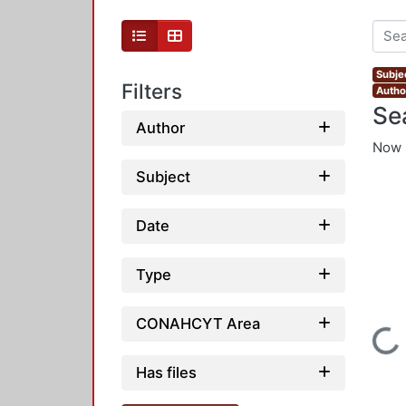
Subje
Filters
Author
Se
Author
Now 
Subject
Date
Type
CONAHCYT Area
Loading...
Has files