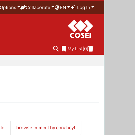
Options
Collaborate
EN
Log In
My List
[0]
tle
browse.comcol.by.conahcyt