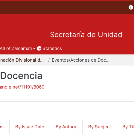
Secretaría de Unidad
All of Zaloamati
Statistics
Coordinación Divisional de Docencia
Eventos/Acciones de Docencia
 Docencia
handle.net/11191/8060
ns
By Issue Date
By Author
By Subject
By Ti