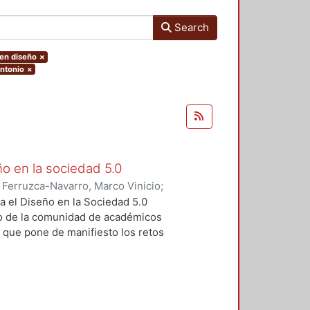
Search
 en diseño
×
Antonio
×
ño en la sociedad 5.0
)
Ferruzca-Navarro, Marco Vinicio
;
;
Rivera, Antonio
;
Fragoso-
a el Diseño en la Sociedad 5.0
s Yoshiaki
;
Fernández, Ruth
;
o de la comunidad de académicos
ugenio
;
Padilla, Sergio
;
Redondo,
, que pone de manifiesto los retos
rajauregui, Luciano
;
Álvarez,
iseño en un contexto de cambio
vueltas, José
;
Molina, Sandra
;
o se realizó el pasado mes de
Elvia
;
Aceves, Luis
;
Alvarado,
s por parte de las profesoras y
ltz, Fernando
;
Dávila, Sergio
;
ropuestas innovadoras en cuanto a
do
;
Ramírez, Rodrigo
;
Sahagún,
tan los autores en cada uno de