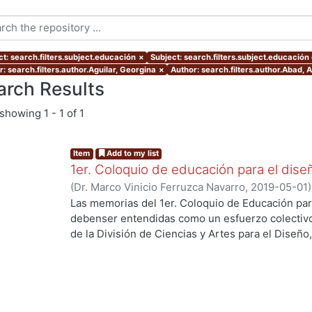
ct: search.filters.subject.educación
×
Subject: search.filters.subject.educación
: search.filters.author.Aguilar, Georgina
×
Author: search.filters.author.Abad, 
arch Results
showing
1 - 1 of 1
Item
Add to my list
1er. Coloquio de educación para el dise
(
Dr. Marco Vinicio Ferruzca Navarro
,
2019-05-01
Martínez de Velasco, Emilio
;
Sarale, Luis Alberto
Las memorias del 1er. Coloquio de Educación par
Susunaga, Olivia
;
García, Areli
;
Ando Ashijara, Lui
debenser entendidas como un esfuerzo colectiv
Jiménez, Haydeé
;
Aguilar, Georgina
;
Ricárdez, E
de la División de Ciencias y Artes para el Diseño
Maruja
;
Díaz, Guillermo
;
Espinoza, Elizabeth
;
Segu
y oportunidades que enfrenta la educación en d
Rosa Elena
;
Hernández, Carlos
;
López, Blanca
;
Re
acelerado y rompimiento de paradigmas.El event
Jaramillo, Cynthia
;
Ramírez, Alejandro
;
Palacios, 
mayo de 2018 y se recibieron más de 50 ponencia
Quezada
;
Ridríguez, Jorge
;
Gutiérrez, Javier
;
Shu
profesores de la División.Las experiencias y/o p
Herrera, Miguel
;
Stevens, Patricia
;
García, Eduar
procesos de enseñanza y aprendizaje que presen