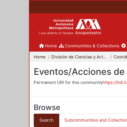
Home
Communities & Collections
Home
División de Ciencias y Artes para el Diseño
Eventos/Acciones de
Permanent URI for this community
https://hdl.
Browse
Search
Subcommunities and Collectio