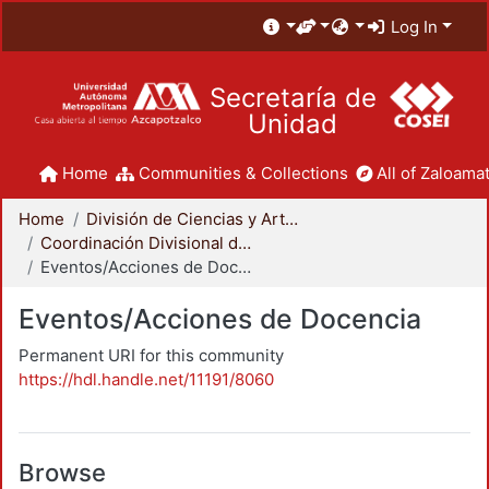
Log In
Secretaría de
Unidad
Home
Communities & Collections
All of Zaloamat
Home
División de Ciencias y Artes para el Diseño
Coordinación Divisional de Docencia
Eventos/Acciones de Docencia
Eventos/Acciones de Docencia
Permanent URI for this community
https://hdl.handle.net/11191/8060
Browse