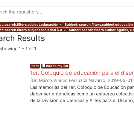
ct: search.filters.subject.educación
×
Subject: search.filters.subject.educación
t: search.filters.subject.sociedad 5.0
×
Author: search.filters.author.Aguilar, G
arch Results
showing
1 - 1 of 1
Item
Add to my list
1er. Coloquio de educación para el dise
(
Dr. Marco Vinicio Ferruzca Navarro
,
2019-05-01
Martínez de Velasco, Emilio
;
Sarale, Luis Alberto
Las memorias del 1er. Coloquio de Educación par
Susunaga, Olivia
;
García, Areli
;
Ando Ashijara, Lui
debenser entendidas como un esfuerzo colectiv
Jiménez, Haydeé
;
Aguilar, Georgina
;
Ricárdez, E
de la División de Ciencias y Artes para el Diseño
Maruja
;
Díaz, Guillermo
;
Espinoza, Elizabeth
;
Segu
y oportunidades que enfrenta la educación en d
Rosa Elena
;
Hernández, Carlos
;
López, Blanca
;
Re
acelerado y rompimiento de paradigmas.El event
Jaramillo, Cynthia
;
Ramírez, Alejandro
;
Palacios, 
mayo de 2018 y se recibieron más de 50 ponencia
Quezada
;
Ridríguez, Jorge
;
Gutiérrez, Javier
;
Shu
profesores de la División.Las experiencias y/o p
Herrera, Miguel
;
Stevens, Patricia
;
García, Eduar
procesos de enseñanza y aprendizaje que presen