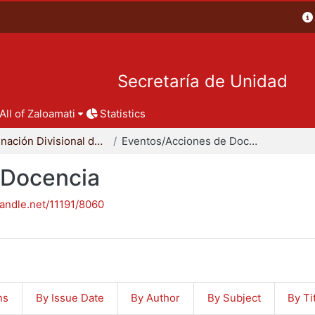
Secretaría de Unidad
All of Zaloamati
Statistics
Coordinación Divisional de Docencia
Eventos/Acciones de Docencia
 Docencia
handle.net/11191/8060
ns
By Issue Date
By Author
By Subject
By Ti