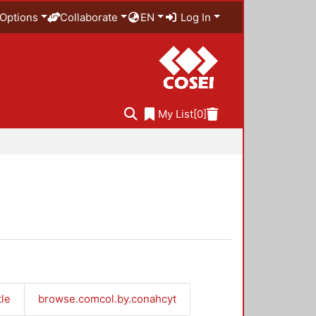
Options
Collaborate
EN
Log In
My List
[0]
tle
browse.comcol.by.conahcyt