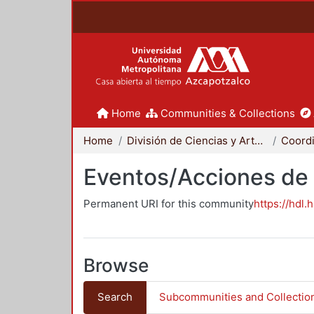
Home
Communities & Collections
Home
División de Ciencias y Artes para el Diseño
Eventos/Acciones de
Permanent URI for this community
https://hdl.
Browse
Search
Subcommunities and Collectio