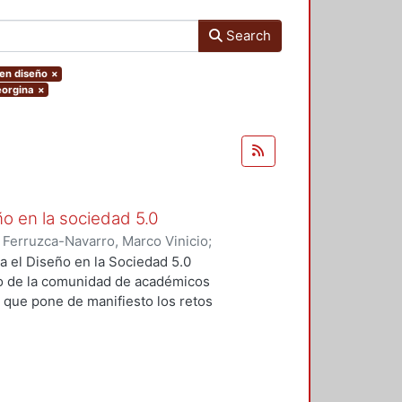
Search
 en diseño
×
eorgina
×
ño en la sociedad 5.0
)
Ferruzca-Navarro, Marco Vinicio
;
;
Rivera, Antonio
;
Fragoso-
a el Diseño en la Sociedad 5.0
s Yoshiaki
;
Fernández, Ruth
;
o de la comunidad de académicos
ugenio
;
Padilla, Sergio
;
Redondo,
, que pone de manifiesto los retos
rajauregui, Luciano
;
Álvarez,
iseño en un contexto de cambio
vueltas, José
;
Molina, Sandra
;
o se realizó el pasado mes de
Elvia
;
Aceves, Luis
;
Alvarado,
s por parte de las profesoras y
ltz, Fernando
;
Dávila, Sergio
;
ropuestas innovadoras en cuanto a
do
;
Ramírez, Rodrigo
;
Sahagún,
tan los autores en cada uno de