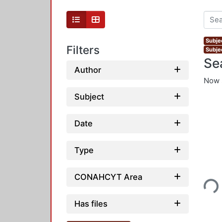
Subje
Filters
Subjec
Se
Author
Now 
Subject
Date
Type
Loading...
CONAHCYT Area
Has files