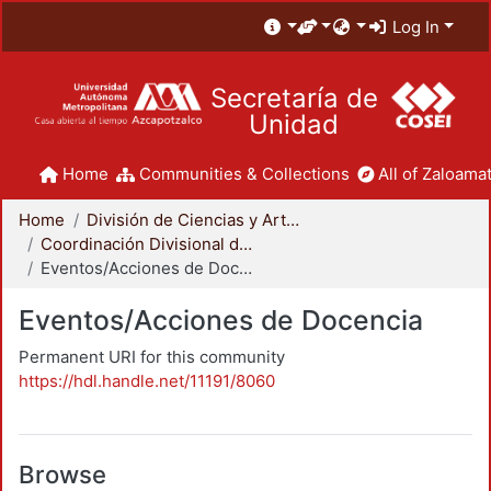
Log In
Secretaría de
Unidad
Home
Communities & Collections
All of Zaloamat
Home
División de Ciencias y Artes para el Diseño
Coordinación Divisional de Docencia
Eventos/Acciones de Docencia
Eventos/Acciones de Docencia
Permanent URI for this community
https://hdl.handle.net/11191/8060
Browse