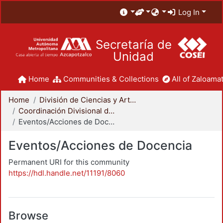
Log In
Secretaría de
Unidad
Home
Communities & Collections
All of Zaloamat
Home
División de Ciencias y Artes para el Diseño
Coordinación Divisional de Docencia
Eventos/Acciones de Docencia
Eventos/Acciones de Docencia
Permanent URI for this community
https://hdl.handle.net/11191/8060
Browse