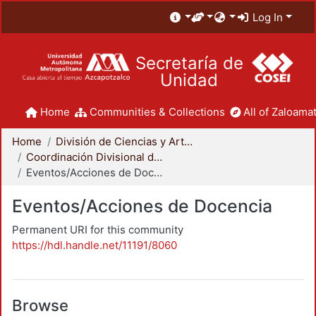
Log In
Secretaría de
Unidad
Home
Communities & Collections
All of Zaloamat
Home
División de Ciencias y Artes para el Diseño
Coordinación Divisional de Docencia
Eventos/Acciones de Docencia
Eventos/Acciones de Docencia
Permanent URI for this community
https://hdl.handle.net/11191/8060
Browse