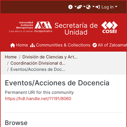
Log In
Secretaría de
Unidad
Home
Communities & Collections
All of Zaloamat
Home
División de Ciencias y Artes para el Diseño
Coordinación Divisional de Docencia
Eventos/Acciones de Docencia
Eventos/Acciones de Docencia
Permanent URI for this community
https://hdl.handle.net/11191/8060
Browse