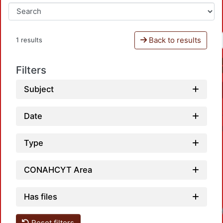
Back to results
1 results
Filters
Subject
Date
Type
CONAHCYT Area
Has files
Loadi
Reset filters