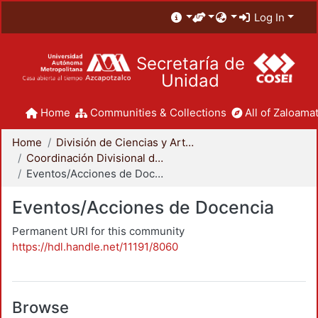
Log In
Secretaría de
Unidad
Home
Communities & Collections
All of Zaloamat
Home
División de Ciencias y Artes para el Diseño
Coordinación Divisional de Docencia
Eventos/Acciones de Docencia
Eventos/Acciones de Docencia
Permanent URI for this community
https://hdl.handle.net/11191/8060
Browse