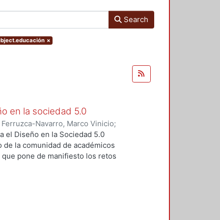
Search
subject.educación
×
ño en la sociedad 5.0
)
Ferruzca-Navarro, Marco Vinicio
;
;
Rivera, Antonio
;
Fragoso-
a el Diseño en la Sociedad 5.0
s Yoshiaki
;
Fernández, Ruth
;
o de la comunidad de académicos
ugenio
;
Padilla, Sergio
;
Redondo,
, que pone de manifiesto los retos
rajauregui, Luciano
;
Álvarez,
iseño en un contexto de cambio
vueltas, José
;
Molina, Sandra
;
o se realizó el pasado mes de
Elvia
;
Aceves, Luis
;
Alvarado,
s por parte de las profesoras y
ltz, Fernando
;
Dávila, Sergio
;
ropuestas innovadoras en cuanto a
do
;
Ramírez, Rodrigo
;
Sahagún,
tan los autores en cada uno de