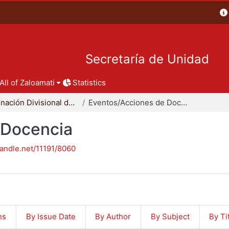
Secretaría de Unidad
All of Zaloamati
Statistics
Coordinación Divisional de Docencia
Eventos/Acciones de Docencia
 Docencia
handle.net/11191/8060
ns
By Issue Date
By Author
By Subject
By Ti