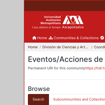
Home
Communities & Collections
Home
División de Ciencias y Artes para el Diseño
Eventos/Acciones de
Permanent URI for this community
https://hdl.
Browse
Search
Subcommunities and Collectio