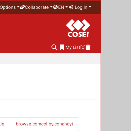
Options
Collaborate
EN
Log In
My List
[0]
tle
browse.comcol.by.conahcyt