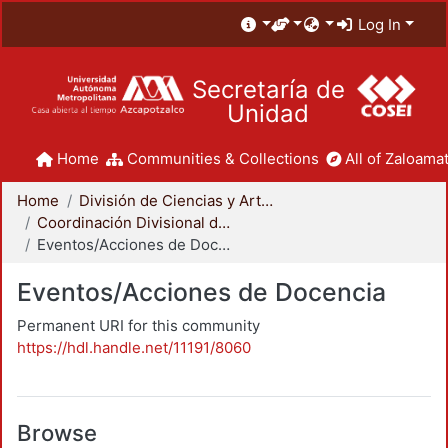
Log In
Secretaría de
Unidad
Home
Communities & Collections
All of Zaloamat
Home
División de Ciencias y Artes para el Diseño
Coordinación Divisional de Docencia
Eventos/Acciones de Docencia
Eventos/Acciones de Docencia
Permanent URI for this community
https://hdl.handle.net/11191/8060
Browse