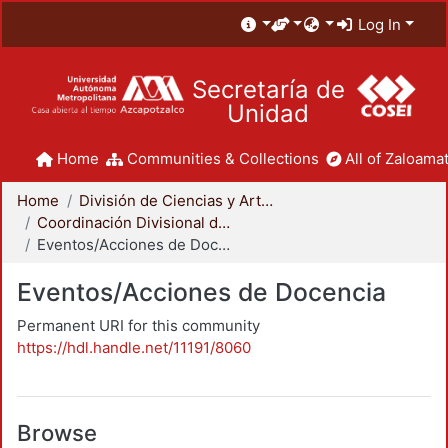
Log In
Secretaría de
Unidad
Home
Communities & Collections
All of Zaloamat
Home
División de Ciencias y Artes para el Diseño
Coordinación Divisional de Docencia
Eventos/Acciones de Docencia
Eventos/Acciones de Docencia
Permanent URI for this community
https://hdl.handle.net/11191/8060
Browse