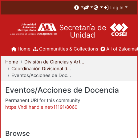
Log In
Secretaría de
Unidad
Home
Communities & Collections
All of Zaloamat
Home
División de Ciencias y Artes para el Diseño
Coordinación Divisional de Docencia
Eventos/Acciones de Docencia
Eventos/Acciones de Docencia
Permanent URI for this community
https://hdl.handle.net/11191/8060
Browse