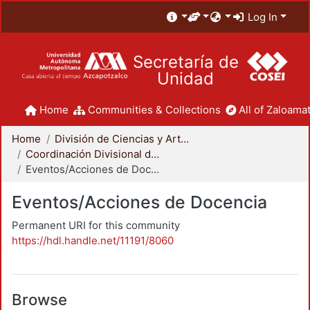
Log In
Secretaría de
Unidad
Home
Communities & Collections
All of Zaloamat
Home
División de Ciencias y Artes para el Diseño
Coordinación Divisional de Docencia
Eventos/Acciones de Docencia
Eventos/Acciones de Docencia
Permanent URI for this community
https://hdl.handle.net/11191/8060
Browse