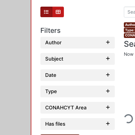
Author
Filters
Type:
CONAH
Se
Author
Now 
Subject
Date
Type
Loading..
CONAHCYT Area
Has files