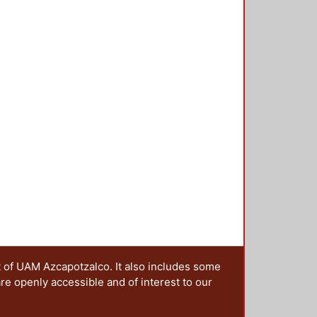
Minaya Hernández, Fernando
 Islas, Martha Ivonne
;
Delgado
á en el mediano plazo, transitar
mpos Corona, Martha
;
Guerra
 acciones a considerar para la
Lancón Rivera, Laura Angélica
;
Vargas Serrano, María Georgina
;
nocimientos, para cuando se
z García, Carlos Enrique
;
Álvarez
 mixta o presencial, dirigidos a los
resa
;
Portilla Tirado, Paulo César
;
rrollar actividades relevantes
, Víctor Manuel
;
Acero Gutiérrez,
boratorios, visitas, o alguna otra
 Flores Zamora, Gabriel
;
García
Hernández García, Montserrat
, Jaime
;
Martinez Leal, Luisa
;
Montserrat Paola
;
Jiménez
tonio
;
Rangel Rodríguez, Jorge
, Rocío
;
Marín Álvarez, Marco
ontreras, Araceli
;
Gay González,
ndia Ramírez, José Iván
;
Dávila
ard Amosorrutia, Roberto G.
;
t of UAM Azcapotzalco. It also includes some
lyn Dafne
;
Bernal Arciniega, María
are openly accessible and of interest to our
 Elisa
;
García Martínez, Silvia
trón, Dulce Rosario
;
Rangel