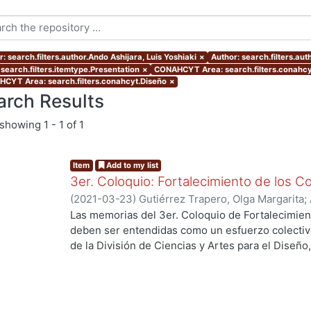
: search.filters.author.Ando Ashijara, Luis Yoshiaki
×
Author: search.filters.au
 search.filters.itemtype.Presentation
×
CONAHCYT Area: search.filters.conahc
CYT Area: search.filters.conahcyt.Diseño
×
arch Results
showing
1 - 1 of 1
Item
Add to my list
3er. Coloquio: Fortalecimiento de los C
(
2021-03-23
)
Gutiérrez Trapero, Olga Margarita
;
Cruces, Alfonso
;
Carmona Maldonado, Hugo
;
Sah
Las memorias del 3er. Coloquio de Fortalecimien
Yáñez, Andrés
;
Bárcenas, Víctor M.
;
Revueltas, J
deben ser entendidas como un esfuerzo colecti
.
León Valle, Alma Olivia
;
Vanden Broeck, Fabricio
;
de la División de Ciencias y Artes para el Diseñ
Salinas Rocha, Javier Eduardo
;
González Montes,
19, con el fin de:
Granja, María del Carmen
;
Hirata Kitahara, Migue
• Analizar y proponer acciones concretas que p
Meléndez Crespo, Ana
;
Morales Moreno, Jorge
;
calidad docente en la División.
Martínez, María Esther
;
Toledo Ramírez, Francis
• Proponer acciones que permitan continuar fort