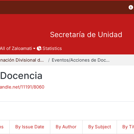
Secretaría de Unidad
All of Zaloamati
Statistics
Coordinación Divisional de Docencia
Eventos/Acciones de Docencia
 Docencia
handle.net/11191/8060
ns
By Issue Date
By Author
By Subject
By Ti