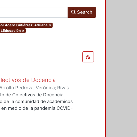
Search
thor.Acero Gutiérrez, Adriana
×
yt.Educación
×
olectivos de Docencia
Arrollo Pedroza, Verónica
;
Rivas
agún Angulo, Rubén
;
Suarez
to de Colectivos de Docencia
osé
;
Serratos Zavala, Laura Elvira
;
vo de la comunidad de académicos
Morales Aceves, Jorge Armando
;
o, en medio de la pandemia COVID-
 Jaime Gregorio
;
Bernárdez de la
l Toshihiko
;
Martínez Silva, César
;
romuevan el mejoramiento de la
Ortega García, Clara
;
Sánchez
co Gerardo
;
Velarde Gutiérrez,
aleciendo los cursos con