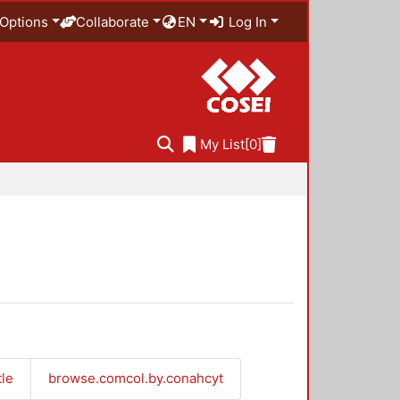
Options
Collaborate
EN
Log In
My List
[0]
tle
browse.comcol.by.conahcyt